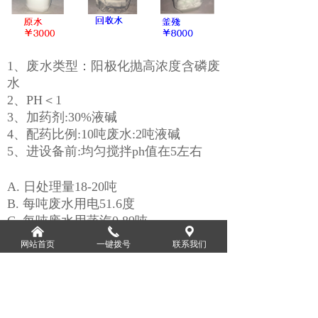
1、废水类型：阳极化抛高浓度含磷废
水
2、PH＜1
3、加药剂:30%液碱
4、配药比例:10吨废水:2吨液碱
5、进设备前:均匀搅拌ph值在5左右
A. 日处理量18-20吨
B. 每吨废水用电51.6度
C. 每吨废水用蒸汽0.89吨
낀
끅
끇
D. 每吨废水用自来水:2吨
网站首页
一键拨号
联系我们
E. 每吨废水:排渣0.11吨
F. 回收水：总磷＜30；COD＜50；氨
氮小于0.1（ppm）