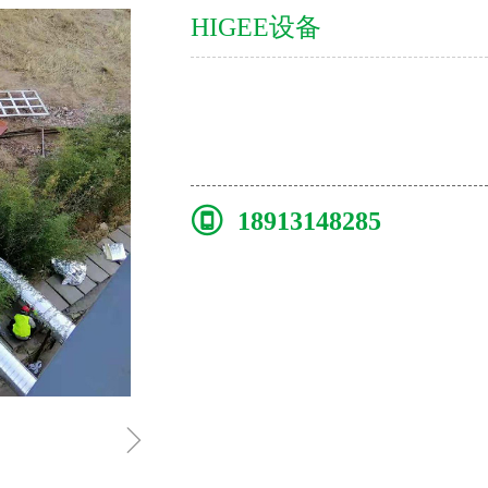
HIGEE设备
18913148285
ꁇ