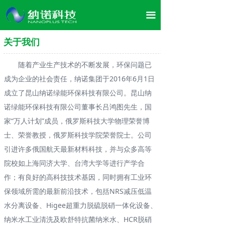
首页
끀
关于我们
关于我们
企业文化
随着产业生产技术的不断发展，环保问题已
董事长介绍
成为企业的社会责任，纳诺集团于2016年6月1日
成立了昆山纳诺绿能环保科技有限公司。昆山纳
产品展示
诺绿能环保科技有限公司董事长吕鸿图先生，国
家“万人计划”成员，俄罗斯科技大学物理荣誉博
案例展示
士、荣誉教授，俄罗斯科技学院荣誉院士。公司
荣誉资质
引进许多俄国航天最新材料科技，并与众多高等
院校如上海同济大学、台湾大学等进行产学合
合作案例
作；有良好的高科技技术基因，同时拥有工业环
保领域所需的最新前沿技术，包括NRS减压低温
企业风采
水分离设备、Higee超重力脱硫脱硝一体化设备、
新闻资讯
纳米水工业清洗及欧舒特抗菌纳米水、HCR脱硝