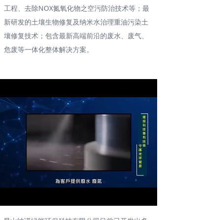
工程、去除NOX氮氧化物之空污防治技术等；最
联系我们
新研发的土壤生物修复及纳米水治理重油污染土
壤修复技术；包含最新高端前沿的废水、废气、
危废等一体化整体解决方案。
Loaded
:
Progress
:
Mute
0%
0%